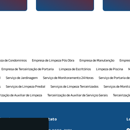
za de Condominios
Empresa de Limpeza Pós Obra
Empresa de Manutenção
Empres
Empresa de Terceirização de Portaria
Limpeza de Escritórios
Limpeza de Piscina
M
l
Serviço de Jardinagem
Serviço de Monitoramento 24 Horas
Serviço de Portaria d
s
Serviços de Limpeza Predial
Serviços de Limpeza Terceirizados
Serviços de Moni
rização de Auxiliar de Limpeza
Terceirização de Auxiliar de Serviços Gerais
Terceirizaç
 Comercial
Terceirização de Manutenção Predial
Terceirização de Monitoramento
T
ceirização de Recepção Comercial
Terceirização de Serviço de Limpeza
Terceirização d
cional
Contato
L
nais
Tratamento de Pisos