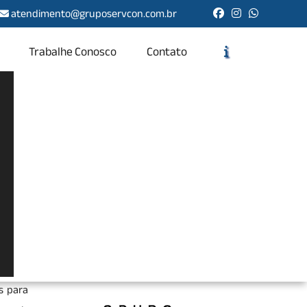
atendimento@gruposervcon.com.br
Trabalhe Conosco
Contato
Solicite um Orçamento
Chame no WhatsApp
Informações
idade,
rvação,
s para