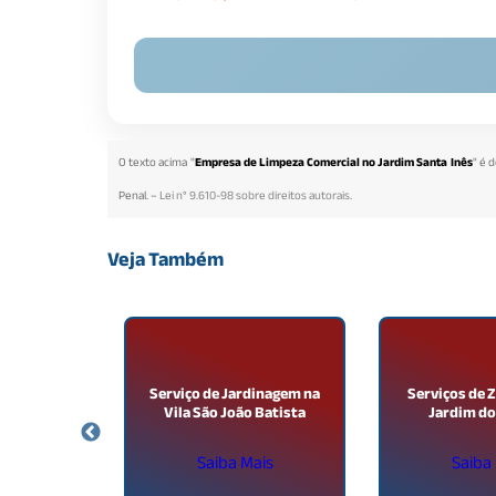
O texto acima "
Empresa de Limpeza Comercial no Jardim Santa Inês
" é 
Penal. –
Lei n° 9.610-98 sobre direitos autorais
.
Veja Também
ceirização
Serviço de Jardinagem na
Serviços de 
ila Medeiros
Vila São João Batista
Jardim do
ais
Saiba Mais
Saiba