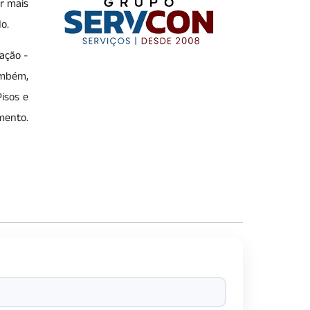
r mais
do.
ação -
ambém,
isos e
mento.