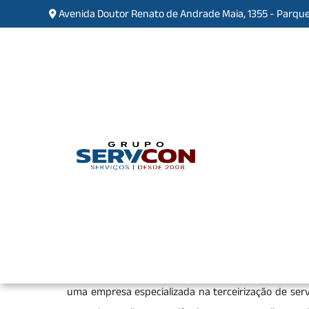
Avenida Doutor Renato de Andrade Maia, 1355 - Parque
Empresa de Limpeza Comer
Santa Inês
Home
»
Informações
»
Empresa de Limpeza C
Se você está procurando pela melhor
Empresa de L
agilidade, compromisso e total segurança, encontrou
uma empresa especializada na terceirização de serv