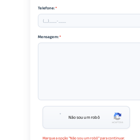
Telefone:
*
Mensagem:
*
Não sou um robô
Marque a opção "Não sou um robô" para continuar.