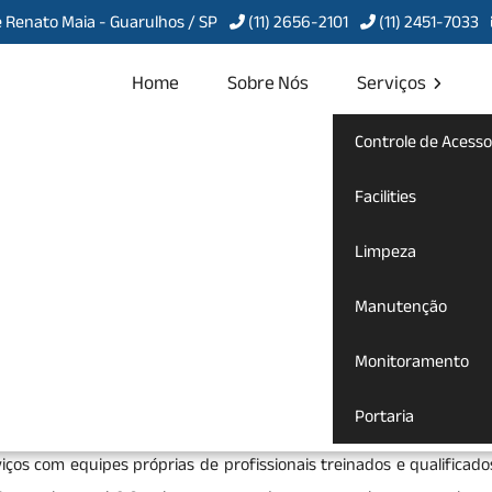
 Renato Maia - Guarulhos / SP
(11) 2656-2101
(11) 2451-7033
Home
Sobre Nós
Serviços
Controle de Acesso
cial no Jardim
Facilities
Limpeza
Manutenção
omercial no Jardim Santa Inês
Monitoramento
impeza Comercial no Jardim Santa Inês
para te atender com qual
Portaria
 o lugar certo. Seja bem-vindo a Servcon Portaria, Limpeza e Conse
iços com equipes próprias de profissionais treinados e qualificado