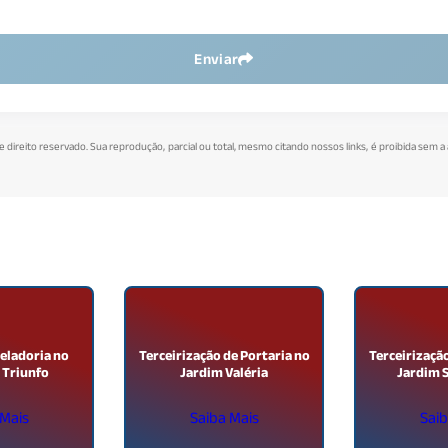
Enviar
de direito reservado. Sua reprodução, parcial ou total, mesmo citando nossos links, é proibida sem a
Zeladoria no
Terceirização de Portaria no
Terceirizaçã
 Triunfo
Jardim Valéria
Jardim S
 Mais
Saiba Mais
Saib