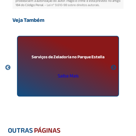
proibida sem a autorização do autor. Plágio é crime e está previsto no artigo
184 do Código Penal. –
Lei n° 9.610-98 sobre direitos autorais
.
Veja Também
ca
Serviços de Zeladoria no Parque Estella
Saiba Mais
OUTRAS
PÁGINAS