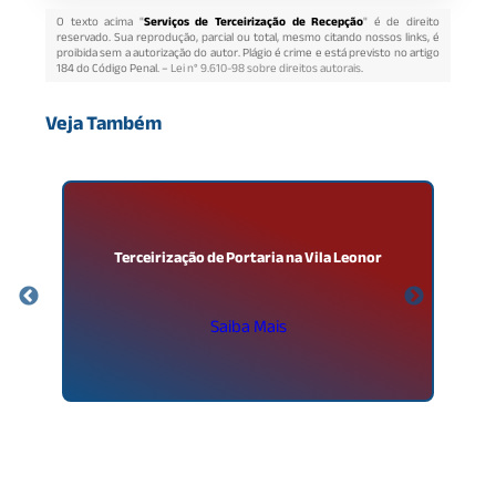
O texto acima "
Serviços de Terceirização de Recepção
" é de direito
reservado. Sua reprodução, parcial ou total, mesmo citando nossos links, é
proibida sem a autorização do autor. Plágio é crime e está previsto no artigo
184 do Código Penal. –
Lei n° 9.610-98 sobre direitos autorais
.
Veja Também
te
Terceirização de Portaria na Vila Leonor
Saiba Mais