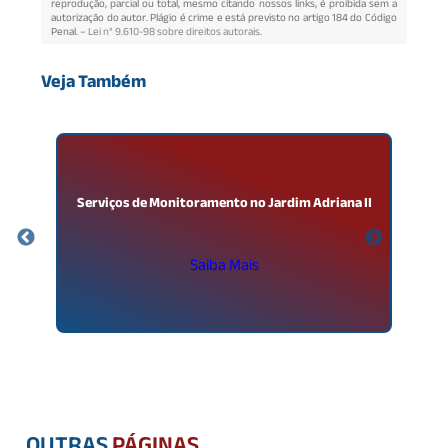
reprodução, parcial ou total, mesmo citando nossos links, é proibida sem a
autorização do autor. Plágio é crime e está previsto no artigo 184 do Código
Penal. –
Lei n° 9.610-98 sobre direitos autorais
.
Veja Também
Serviços de Monitoramento no Jardim Adriana II
Saiba Mais
OUTRAS
PÁGINAS