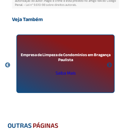
autorização do autor. Plágio é crime e está previsto no artigo 184 do Código
Penal. –
Lei n° 9.610-98 sobre direitos autorais
.
Veja Também
a
Empresa de Limpeza de Condominios em Bragança
Paulista
Saiba Mais
OUTRAS
PÁGINAS