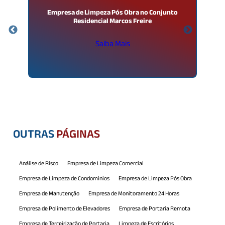
Empresa de Limpeza Pós Obra no Conjunto
T
Residencial Marcos Freire
Saiba Mais
OUTRAS
PÁGINAS
Análise de Risco
Empresa de Limpeza Comercial
Empresa de Limpeza de Condominios
Empresa de Limpeza Pós Obra
Empresa de Manutenção
Empresa de Monitoramento 24 Horas
Empresa de Polimento de Elevadores
Empresa de Portaria Remota
Empresa de Terceirização de Portaria
Limpeza de Escritórios