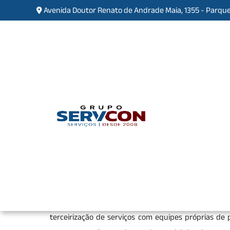
Avenida Doutor Renato de Andrade Maia, 1355 - Parque
Empresa de Manutenção n
Marcos Freire
Home
»
Informações
»
Empresa de Manutençã
Se você está procurando pela melhor
empresa de m
segurança, encontrou o lugar certo. Seja bem-vindo
terceirização de serviços com equipes próprias de p