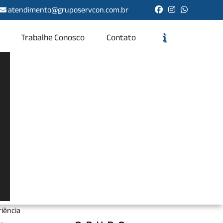
atendimento@gruposervcon.com.br
Trabalhe Conosco
Contato
Solicite um Orçamento
Chame no WhatsApp
Informações
 total
ada na
iência