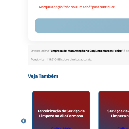
Marque a opção "Não sou um robô" para continuar.
O texto acima "
Empresa de Manutenção no Conjunto Marcos Freire
" é d
Penal. –
Lei n° 9.610-98 sobre direitos autorais
.
Veja Também
 Limpeza no
Terceirização de Serviço de
Serviços de 
riunfo
Limpeza na Vila Formosa
Limpeza n
ais
Saiba Mais
Saiba