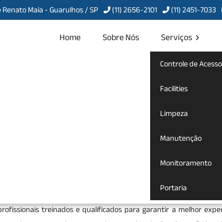
 Renato Maia - Guarulhos / SP
(11) 2656-2101
(11) 2451-7033
Home
Sobre Nós
Serviços
Controle de Acesso
o Conjunto
Facilities
Limpeza
Manutenção
o no Conjunto Marcos Freire
Monitoramento
anutenção
para te atender com qualidade, agilidade, compromisso e
Portaria
 a Servcon Portaria, Limpeza e Conservação, uma empresa especializ
rofissionais treinados e qualificados para garantir a melhor exper