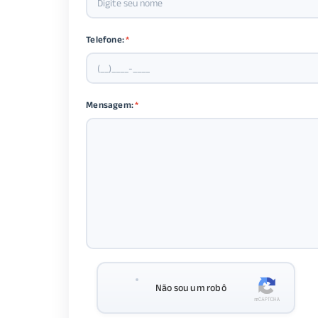
Telefone:
*
Mensagem:
*
Não sou um robô