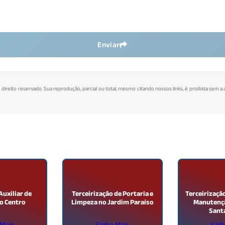
Enviar
e direito reservado. Sua reprodução, parcial ou total, mesmo citando nossos links, é proibida sem a 
Auxiliar de
Terceirização de Portaria e
Terceirizaçã
o Centro
Limpeza no Jardim Paraíso
Manutençã
Santa
 Mais
Saiba Mais
Saib