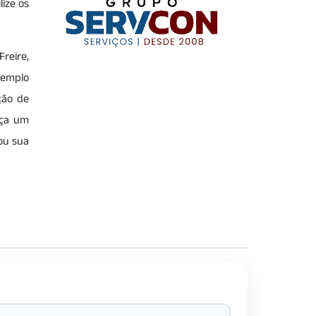
lize os
reire,
xemplo
ção de
aça um
ou sua