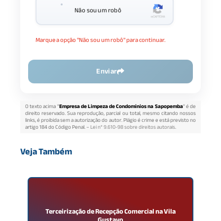
Não sou um robô
Marque a opção "Não sou um robô" para continuar.
Enviar
O texto acima "
Empresa de Limpeza de Condominios na Sapopemba
" é de
direito reservado. Sua reprodução, parcial ou total, mesmo citando nossos
links, é proibida sem a autorização do autor. Plágio é crime e está previsto no
artigo 184 do Código Penal. –
Lei n° 9.610-98 sobre direitos autorais
.
Veja Também
a
Terceirização de Recepção Comercial na Vila
T
Gustavo