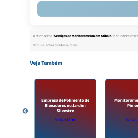
O texto acima "
Serviços de Monitoramento em Atibaia
" é de direito rese
9.610-98 sobre direitos autorais
.
Veja Também
mpeza Pós
Empresa de Polimento de
Monitorame
m Dourado
Elevadores no Jardim
Pime
Silvestre
ais
Saiba Mais
Saiba