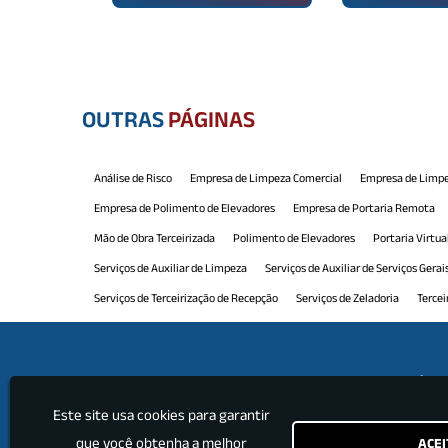
OUTRAS
PÁGINAS
Análise de Risco
Empresa de Limpeza Comercial
Empresa de Limpe
Empresa de Polimento de Elevadores
Empresa de Portaria Remota
Mão de Obra Terceirizada
Polimento de Elevadores
Portaria Virtua
Serviços de Auxiliar de Limpeza
Serviços de Auxiliar de Serviços Gerai
Serviços de Terceirização de Recepção
Serviços de Zeladoria
Tercei
Terceirização de Limpeza e Conservação
Terceirização de Manutenção
Terceirização de Portaria e Limpeza
Terceirização de Recepção
Ter
Institu
Terceirização de Serviços Limpeza
Terceirização de Serviços Profissio
Este site usa cookies para garantir
Home
que você obtenha a melhor
ACEI
Empre