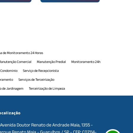
a de Monitoramento 24 Horas
anutenção Comercial
Manutenção Predial
Monitoramento 24h
e Condominio
Serviço de Recepcionista
toramento
Serviços de Terceirização
ão de Jardinagem
Terceirização de Limpeza
erceirização de Portaria
Terceirização de Portaria 24h
e Serviços de Manutenção
Terceirização de Serviços Gerais
ocalização
Avenida Doutor Renato de Andrade Maia, 1355 -
arque Renato Maia - Guarulhos / SP - CEP: C07114-