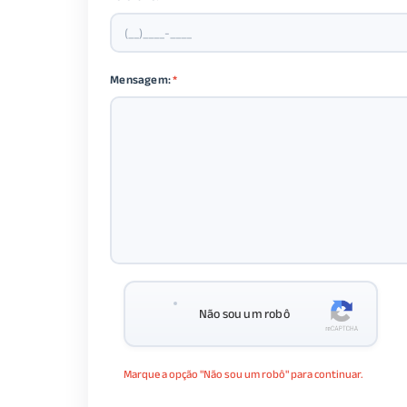
Mensagem:
*
Não sou um robô
Marque a opção "Não sou um robô" para continuar.