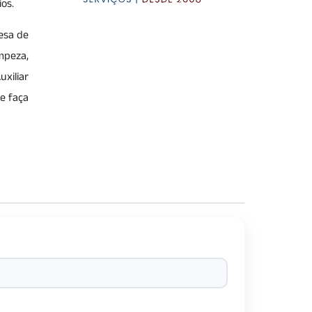
os.
resa de
impeza,
uxiliar
e faça