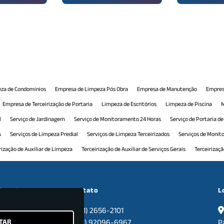
za de Condominios
Empresa de Limpeza Pós Obra
Empresa de Manutenção
Empres
Empresa de Terceirização de Portaria
Limpeza de Escritórios
Limpeza de Piscina
M
l
Serviço de Jardinagem
Serviço de Monitoramento 24 Horas
Serviço de Portaria d
s
Serviços de Limpeza Predial
Serviços de Limpeza Terceirizados
Serviços de Moni
rização de Auxiliar de Limpeza
Terceirização de Auxiliar de Serviços Gerais
Terceirizaç
 Comercial
Terceirização de Manutenção Predial
Terceirização de Monitoramento
T
ceirização de Recepção Comercial
Terceirização de Serviço de Limpeza
Terceirização d
cional
Contato
L
nais
Tratamento de Pisos
(11) 2656-2101
TAR
sa
(11) 92096-6967
P