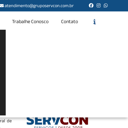
atendimento@gruposervcon.com.br
Trabalhe Conosco
Contato
Solicite um Orçamento
Chame no WhatsApp
Informações
nios e
item a
os para
s como
ral de