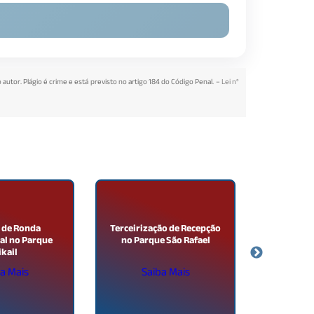
 autor. Plágio é crime e está previsto no artigo 184 do Código Penal. –
Lei n°
 de Ronda
Terceirização de Recepção
Monitor
al no Parque
no Parque São Rafael
kail
a Mais
Saiba Mais
Sa