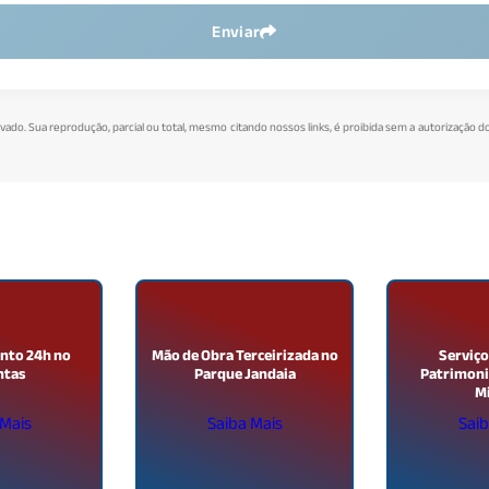
Enviar
rvado. Sua reprodução, parcial ou total, mesmo citando nossos links, é proibida sem a autorização do
nto 24h no
Mão de Obra Terceirizada no
Serviço
ntas
Parque Jandaia
Patrimoni
Mi
 Mais
Saiba Mais
Saib