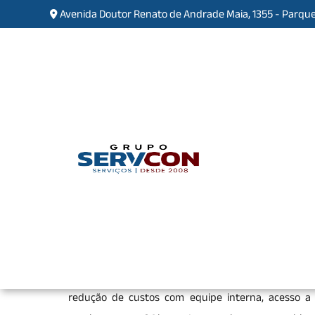
Avenida Doutor Renato de Andrade Maia, 1355 - Parque
Serviços de Monitorament
Home
»
Informações
»
Serviços de Monitora
Os
serviços de monitoramento
terceirizados são
residências. Com o uso de tecnologias avançadas, c
vigilância constante de áreas internas e externas. P
acionar equipes de segurança e autoridades em caso
redução de custos com equipe interna, acesso a