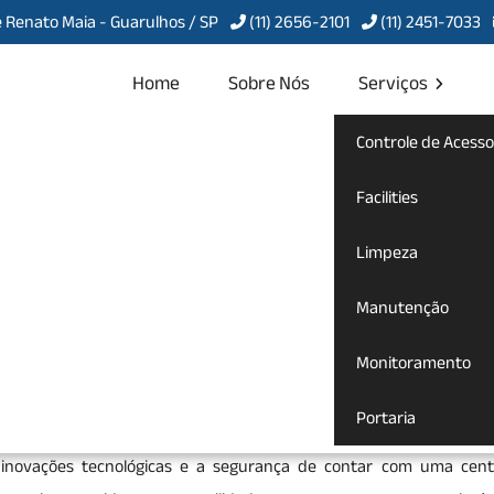
 Renato Maia - Guarulhos / SP
(11) 2656-2101
(11) 2451-7033
Home
Sobre Nós
Serviços
Controle de Acesso
o em Atibaia
Facilities
Limpeza
mento em Atibaia
Manutenção
 fundamentais para garantir a segurança de empresas, condomí
Monitoramento
omo câmeras de segurança, alarmes e sensores, esses serviços perm
rofissionais especializados monitoram o local em tempo real, pront
Portaria
 de incidentes. A terceirização desses serviços oferece benefício
 inovações tecnológicas e a segurança de contar com uma cent