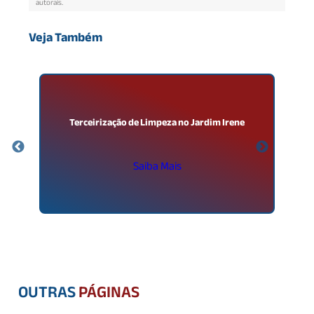
autorais
.
Veja Também
o
Terceirização de Limpeza no Jardim Irene
Saiba Mais
OUTRAS
PÁGINAS