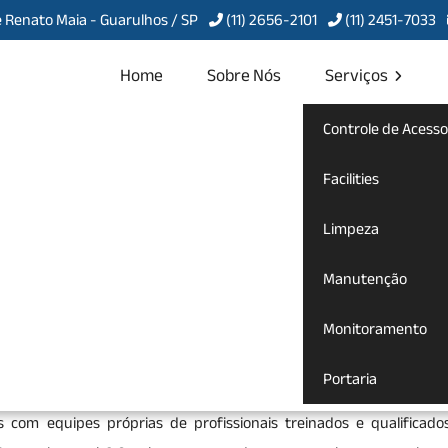
 Renato Maia - Guarulhos / SP
(11) 2656-2101
(11) 2451-7033
Home
Sobre Nós
Serviços
Controle de Acesso
de Portaria no
Facilities
Limpeza
Manutenção
ação de Portaria no Jardim Bondanca
Monitoramento
 terceirização de portaria
para te atender com qualidade, agil
Portaria
 certo. Seja bem-vindo a Servcon Portaria, Limpeza e Conservaçã
s com equipes próprias de profissionais treinados e qualificado