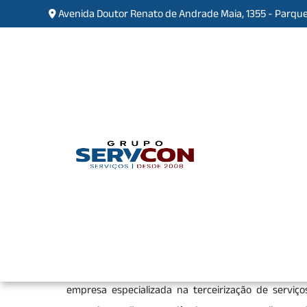
Avenida Doutor Renato de Andrade Maia, 1355 - Parque
Empresa de Terceirização 
Jardim Bondanca
Home
»
Informações
»
Empresa de Terceiriz
Se você está procurando pela melhor
empresa de
compromisso e total segurança, encontrou o lugar
empresa especializada na terceirização de serviço