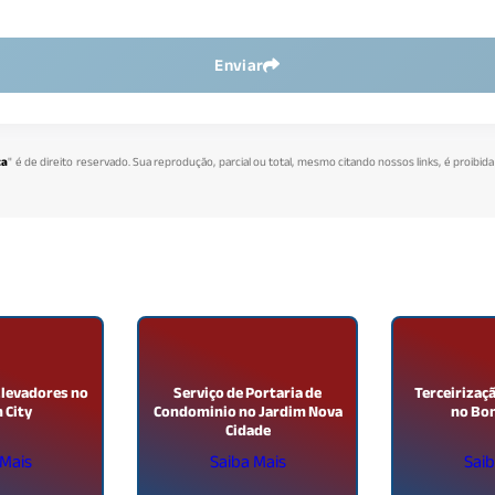
Enviar
ca
" é de direito reservado. Sua reprodução, parcial ou total, mesmo citando nossos links, é proibida
Elevadores no
Serviço de Portaria de
Terceirizaç
 City
Condominio no Jardim Nova
no Bo
Cidade
 Mais
Saiba Mais
Saib