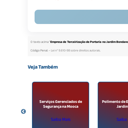
O texto acima "
Empresa de Terceirização de Portaria no Jardim Bondan
Código Penal. –
Lei n° 9.610-98 sobre direitos autorais
.
Veja Também
evadores no
Serviços Gerenciados de
Polimento de 
stai
Segurança na Mooca
Jardim
ais
Saiba Mais
Saiba