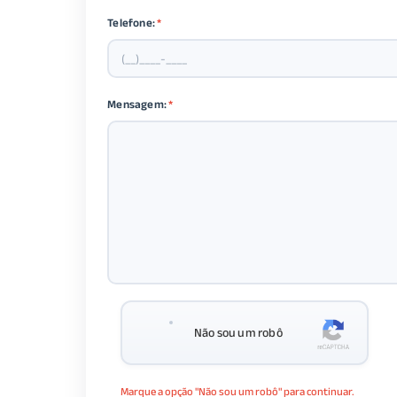
Telefone:
*
Mensagem:
*
Não sou um robô
Marque a opção "Não sou um robô" para continuar.