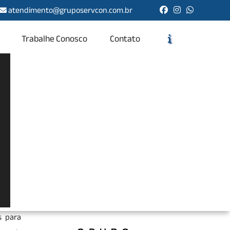
atendimento@gruposervcon.com.br
Trabalhe Conosco
Contato
Solicite um Orçamento
Chame no WhatsApp
Informações
idade,
o, uma
s para