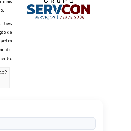
r mais
o.
ities,
ção de
Jardim
mento.
mento.
nca?