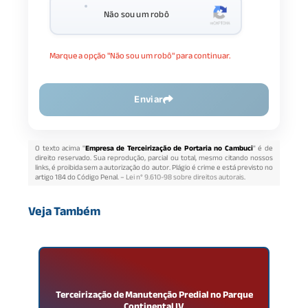
Não sou um robô
Marque a opção "Não sou um robô" para continuar.
Enviar
O texto acima "
Empresa de Terceirização de Portaria no Cambuci
" é de
direito reservado. Sua reprodução, parcial ou total, mesmo citando nossos
links, é proibida sem a autorização do autor. Plágio é crime e está previsto no
artigo 184 do Código Penal. –
Lei n° 9.610-98 sobre direitos autorais
.
Veja Também
s
Terceirização de Manutenção Predial no Parque
S
Continental IV