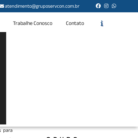
atendimento@gruposervcon.com.br
Trabalhe Conosco
Contato
Solicite um Orçamento
Chame no WhatsApp
Informações
idade,
o, uma
s para