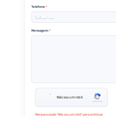
Telefone:
*
Mensagem:
*
Não sou um robô
Marque a opção "Não sou um robô" para continuar.