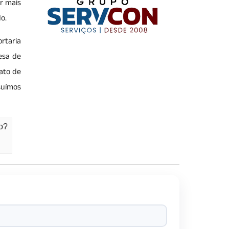
r mais
o.
rtaria
esa de
fato de
suímos
io?