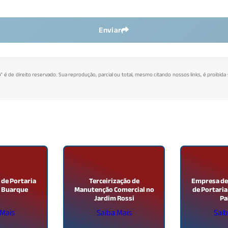
Enviar
o
" é de direito reservado. Sua reprodução, parcial ou total, mesmo citando nossos links, é proibida
 de Portaria
Terceirização de
Empresa de 
a Buarque
Manutenção Comercial no
de Portaria
Jardim Rossi
Pa
 Mais
Saiba Mais
Saib