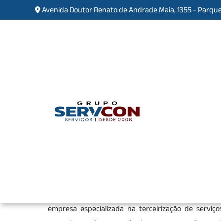
Avenida Doutor Renato de Andrade Maia, 1355 - Parque
Empresa de Terceirização 
Cidade Serodio
Home
»
Informações
»
Empresa de Terceiriza
Se você está procurando pela melhor
empresa de
compromisso e total segurança, encontrou o lugar
empresa especializada na terceirização de serviço