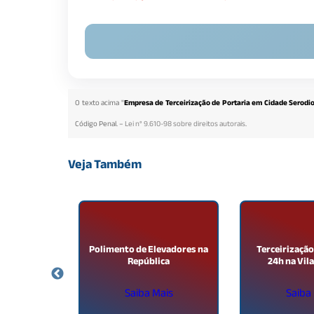
O texto acima "
Empresa de Terceirização de Portaria em Cidade Serodi
Código Penal. –
Lei n° 9.610-98 sobre direitos autorais
.
Veja Também
xiliar de
Polimento de Elevadores na
Terceirização
s na Vila
República
24h na Vil
te
ais
Saiba Mais
Saiba