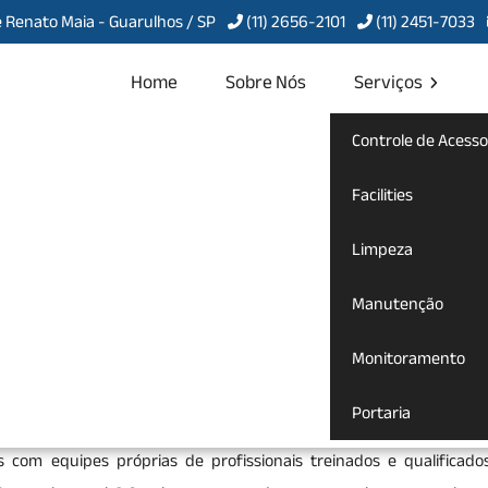
 Renato Maia - Guarulhos / SP
(11) 2656-2101
(11) 2451-7033
Home
Sobre Nós
Serviços
Controle de Acesso
de Portaria em
Facilities
Limpeza
Manutenção
ção de Portaria em Cidade Serodio
Monitoramento
 terceirização de portaria
para te atender com qualidade, agil
Portaria
 certo. Seja bem-vindo a Servcon Portaria, Limpeza e Conservaçã
s com equipes próprias de profissionais treinados e qualificado