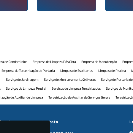
za de Condominios
Empresa de Limpeza Pós Obra
Empresa de Manutenção
Empres
Empresa de Terceirização de Portaria
Limpeza de Escritórios
Limpeza de Piscina
M
l
Serviço de Jardinagem
Serviço de Monitoramento 24 Horas
Serviço de Portaria d
s
Serviços de Limpeza Predial
Serviços de Limpeza Terceirizados
Serviços de Moni
rização de Auxiliar de Limpeza
Terceirização de Auxiliar de Serviços Gerais
Terceirizaç
 Comercial
Terceirização de Manutenção Predial
Terceirização de Monitoramento
T
ceirização de Recepção Comercial
Terceirização de Serviço de Limpeza
Terceirização d
cional
Contato
L
nais
Tratamento de Pisos