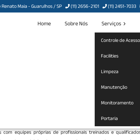
 Renato Maia - Guarulhos / SP
(11) 2656-2101
(11) 2451-7033
Home
Sobre Nós
Serviços
Controle de Acesso
de Portaria em
Facilities
Limpeza
Manutenção
ção de Portaria em Atibaia
Monitoramento
 terceirização de portaria
para te atender com qualidade, agil
Portaria
 certo. Seja bem-vindo a Servcon Portaria, Limpeza e Conservaçã
s com equipes próprias de profissionais treinados e qualificado