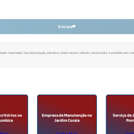
Enviar
direito reservado. Sua reprodução, parcial ou total, mesmo citando nossos links, é proibida sem a a
critórios no
Empresa de Manutenção no
Serviço de 
Cumbica
Jardim Cocaia
Pont
 Mais
Saiba Mais
Saib