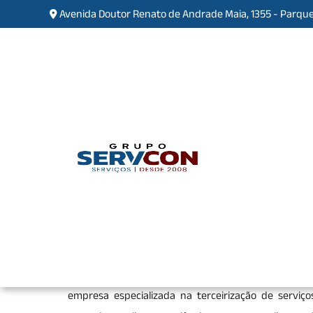
Avenida Doutor Renato de Andrade Maia, 1355 - Parque
Empresa de Terceirização 
Atibaia
Home
»
Informações
»
Empresa de Terceiriza
Se você está procurando pela melhor
empresa de
compromisso e total segurança, encontrou o lugar
empresa especializada na terceirização de serviço