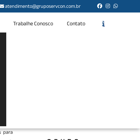
atendimento@gruposervcon.com.br
Trabalhe Conosco
Contato
Solicite um Orçamento
Chame no WhatsApp
Informações
idade,
o, uma
s para