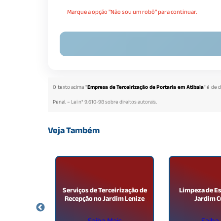
Marque a opção "Não sou um robô" para continuar.
O texto acima "
Empresa de Terceirização de Portaria em Atibaia
" é de 
Penal. –
Lei n° 9.610-98 sobre direitos autorais
.
Veja Também
 Portaria e
Serviços de Terceirização de
Limpeza de Es
a São João
Recepção no Jardim Lenize
Jardim 
a
ais
Saiba Mais
Saiba