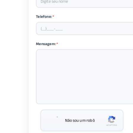
Telefone:
*
Mensagem:
*
Não sou um robô