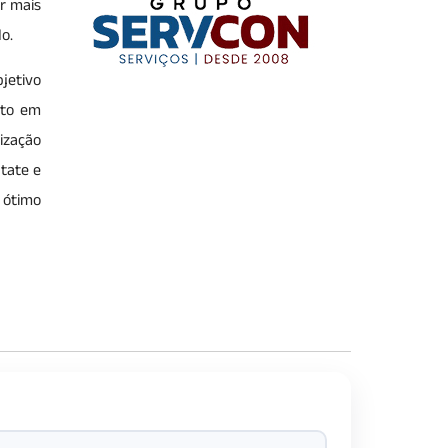
r mais
o.
bjetivo
nto em
ização
tate e
 ótimo