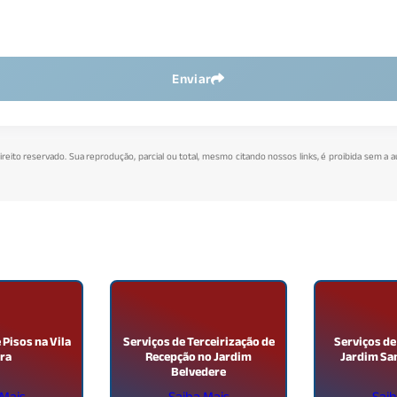
Enviar
direito reservado. Sua reprodução, parcial ou total, mesmo citando nossos links, é proibida sem a a
Pisos na Vila
Serviços de Terceirização de
Serviços de
ira
Recepção no Jardim
Jardim San
Belvedere
 Mais
Saiba Mais
Saib