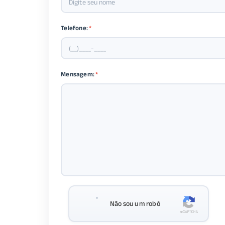
Telefone:
*
Mensagem:
*
Não sou um robô