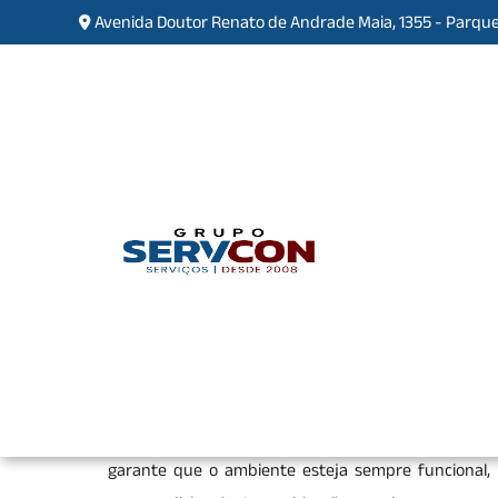
Avenida Doutor Renato de Andrade Maia, 1355 - Parque
Empresa de Manutenção n
Taboão
Home
»
Informações
»
Empresa de Manutenç
Uma
empresa de manutenção
oferece serviços pre
hidráulicas, ar-condicionado e outros sistemas e
garante que o ambiente esteja sempre funcional,