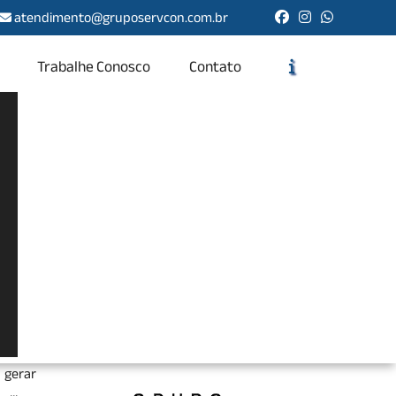
atendimento@gruposervcon.com.br
Trabalhe Conosco
Contato
Solicite um Orçamento
Chame no WhatsApp
Informações
ricas,
tenção
 gerar