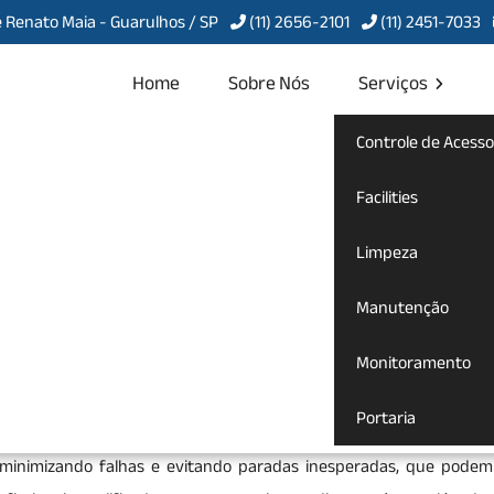
 Renato Maia - Guarulhos / SP
(11) 2656-2101
(11) 2451-7033
Home
Sobre Nós
Serviços
Controle de Acesso
o Jardim Nova
Facilities
Limpeza
Manutenção
ão no Jardim Nova Taboão
Monitoramento
ventivos e corretivos em diversos tipos de instalações, como elét
Portaria
ssenciais. A contratação de uma empresa especializada em manu
 minimizando falhas e evitando paradas inesperadas, que podem