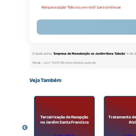
Marque a opção "Não sou um robô" para continuar.
O texto acima "
Empresa de Manutenção no Jardim Nova Taboão
" é de 
Penal. –
Lei n° 9.610-98 sobre direitos autorais
.
Veja Também
 Serviço de
Terceirização de Recepção
Tratamento de 
Jardim
no Jardim Santa Francisca
Alz
re
ais
Saiba Mais
Saiba