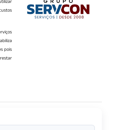
tilizar
custos
erviços
abiliza
s pois
restar