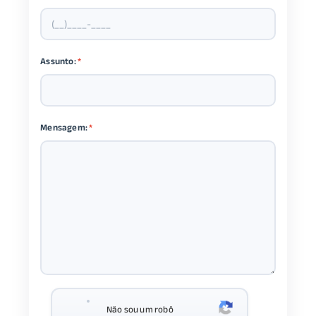
Assunto:
*
Mensagem:
*
Não sou um robô