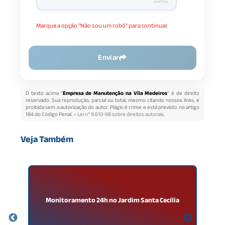
Marque a opção "Não sou um robô" para continuar.
Enviar
O texto acima "
Empresa de Manutenção na Vila Medeiros
" é de direito
reservado. Sua reprodução, parcial ou total, mesmo citando nossos links, é
proibida sem a autorização do autor. Plágio é crime e está previsto no artigo
184 do Código Penal. –
Lei n° 9.610-98 sobre direitos autorais
.
Veja Também
Monitoramento 24h no Jardim Santa Cecília