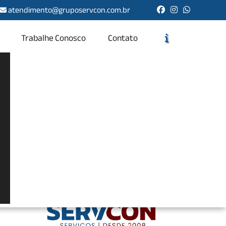
atendimento@gruposervcon.com.br
Trabalhe Conosco
Contato
Solicite um Orçamento
Chame no WhatsApp
Informações
 total
ada na
iência
lize os