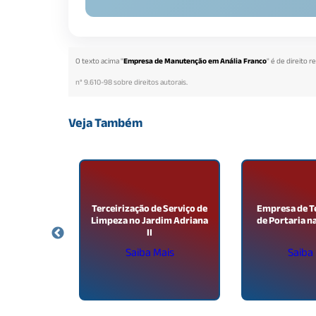
O texto acima "
Empresa de Manutenção em Anália Franco
" é de direito 
n° 9.610-98 sobre direitos autorais
.
Veja Também
rceirizada
Terceirização de Serviço de
Empresa de T
ifácio
Limpeza no Jardim Adriana
de Portaria n
II
ais
Saiba Mais
Saiba