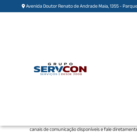
Avenida Doutor Renato de Andrade Maia, 1355 - Parque
Empresa de Manutenção e
Home
»
Informações
»
Empresa de Manutenç
Se você está procurando pela melhor
empresa de m
segurança, encontrou o lugar certo. Seja bem-vindo
terceirização de serviços com equipes próprias de p
para nossos clientes. Quer saber mais? Continue nav
canais de comunicação disponíveis e fale diretament