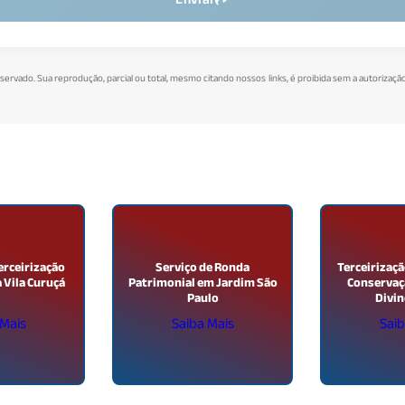
reservado. Sua reprodução, parcial ou total, mesmo citando nossos links, é proibida sem a autorização
erceirização
Serviço de Ronda
Terceirizaçã
a Vila Curuçá
Patrimonial em Jardim São
Conservaç
Paulo
Divin
 Mais
Saiba Mais
Saib