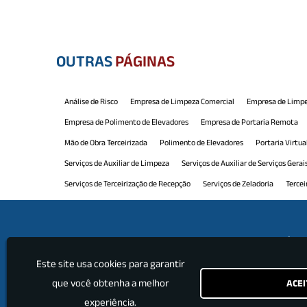
OUTRAS
PÁGINAS
Análise de Risco
Empresa de Limpeza Comercial
Empresa de Limpe
Empresa de Polimento de Elevadores
Empresa de Portaria Remota
Mão de Obra Terceirizada
Polimento de Elevadores
Portaria Virtua
Serviços de Auxiliar de Limpeza
Serviços de Auxiliar de Serviços Gerai
Serviços de Terceirização de Recepção
Serviços de Zeladoria
Tercei
Terceirização de Limpeza e Conservação
Terceirização de Manutenção
Terceirização de Portaria e Limpeza
Terceirização de Recepção
Ter
Institu
Terceirização de Serviços Limpeza
Terceirização de Serviços Profissio
Este site usa cookies para garantir
Home
que você obtenha a melhor
ACEI
Empre
Produ
experiência.