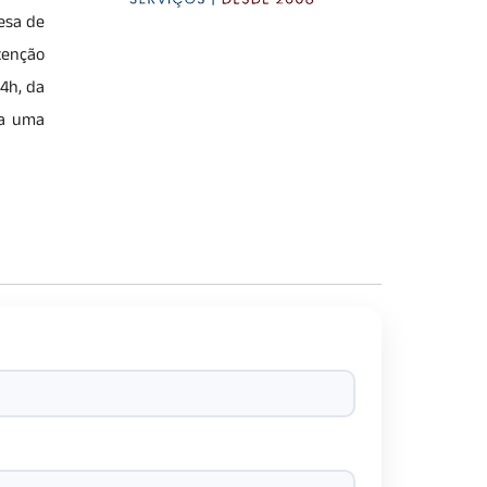
resa de
tenção
24h, da
ça uma