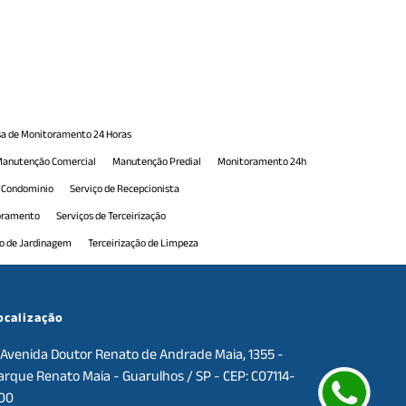
a de Monitoramento 24 Horas
anutenção Comercial
Manutenção Predial
Monitoramento 24h
e Condominio
Serviço de Recepcionista
toramento
Serviços de Terceirização
ão de Jardinagem
Terceirização de Limpeza
erceirização de Portaria
Terceirização de Portaria 24h
e Serviços de Manutenção
Terceirização de Serviços Gerais
ocalização
Avenida Doutor Renato de Andrade Maia, 1355 -
arque Renato Maia - Guarulhos / SP - CEP: C07114-
00