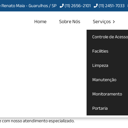
 Renato Maia - Guarulhos / SP
(11) 2656-2101
(11) 2451-7033
Home
Sobre Nós
Serviços
Controle de Acesso
m Anália Franco
Facilities
Limpeza
ão em Anália Franco
Manutenção
anutenção
para te atender com qualidade, agilidade, compromisso e
Monitoramento
 a Servcon Portaria, Limpeza e Conservação, uma empresa especializ
rofissionais treinados e qualificados para garantir a melhor exper
Portaria
egando em nosso site para conhecer mais soluções. Se preferir, uti
e com nosso atendimento especializado.