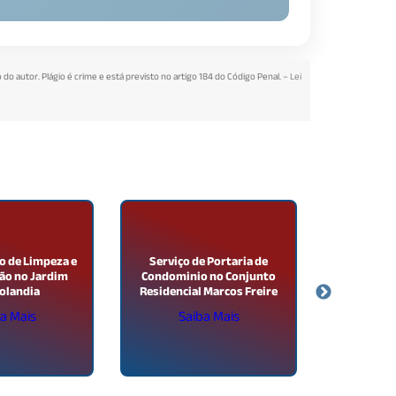
 do autor. Plágio é crime e está previsto no artigo 184 do Código Penal. –
Lei
o de Limpeza e
Serviço de Portaria de
Serviço d
ão no Jardim
Condominio no Conjunto
24 Horas
olandia
Residencial Marcos Freire
a Mais
Saiba Mais
Sa