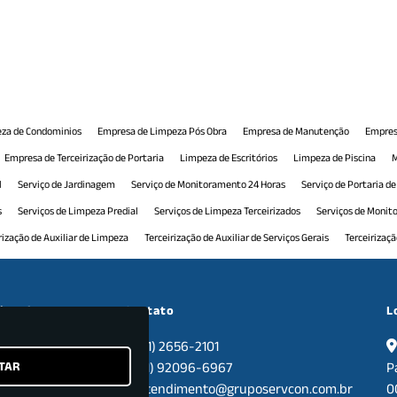
za de Condominios
Empresa de Limpeza Pós Obra
Empresa de Manutenção
Empres
Empresa de Terceirização de Portaria
Limpeza de Escritórios
Limpeza de Piscina
M
l
Serviço de Jardinagem
Serviço de Monitoramento 24 Horas
Serviço de Portaria d
s
Serviços de Limpeza Predial
Serviços de Limpeza Terceirizados
Serviços de Moni
rização de Auxiliar de Limpeza
Terceirização de Auxiliar de Serviços Gerais
Terceirizaç
 Comercial
Terceirização de Manutenção Predial
Terceirização de Monitoramento
T
ceirização de Recepção Comercial
Terceirização de Serviço de Limpeza
Terceirização d
cional
Contato
L
nais
Tratamento de Pisos
(11) 2656-2101
TAR
sa
(11) 92096-6967
P
tos
atendimento@gruposervcon.com.br
0