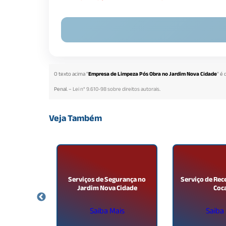
O texto acima "
Empresa de Limpeza Pós Obra no Jardim Nova Cidade
" é
Penal. –
Lei n° 9.610-98 sobre direitos autorais
.
Veja Também
imento de
Serviços de Segurança no
Serviço de Rec
o Cocaia
Jardim Nova Cidade
Coc
ais
Saiba Mais
Saiba