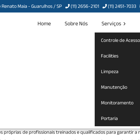
 Renato Maia - Guarulhos / SP
(11) 2656-2101
(11) 2451-7033
Home
Sobre Nós
Serviços
Controle de Acesso
bra no Jardim
Facilities
Limpeza
Manutenção
ós Obra no Jardim Nova Cidade
Monitoramento
mpeza pós obra
para te atender com qualidade, agilidade, comprom
Portaria
 bem-vindo a Servcon Portaria, Limpeza e Conservação, uma e
s próprias de profissionais treinados e qualificados para garantir a