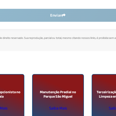
Enviar
 de direito reservado. Sua reprodução, parcial ou total, mesmo citando nossos links, é proibida sem a
epcionista no
Manutenção Predial no
Terceirizaçã
aia
Parque São Miguel
Limpeza e
 Mais
Saiba Mais
Saib