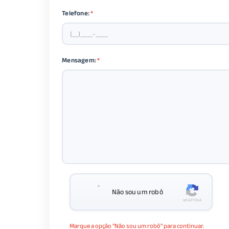
Telefone:
*
Mensagem:
*
Não sou um robô
Marque a opção "Não sou um robô" para continuar.