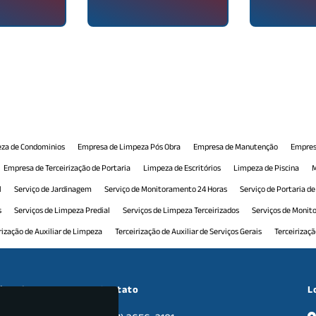
za de Condominios
Empresa de Limpeza Pós Obra
Empresa de Manutenção
Empres
Empresa de Terceirização de Portaria
Limpeza de Escritórios
Limpeza de Piscina
M
l
Serviço de Jardinagem
Serviço de Monitoramento 24 Horas
Serviço de Portaria d
s
Serviços de Limpeza Predial
Serviços de Limpeza Terceirizados
Serviços de Moni
rização de Auxiliar de Limpeza
Terceirização de Auxiliar de Serviços Gerais
Terceirizaç
 Comercial
Terceirização de Manutenção Predial
Terceirização de Monitoramento
T
ceirização de Recepção Comercial
Terceirização de Serviço de Limpeza
Terceirização d
cional
Contato
L
nais
Tratamento de Pisos