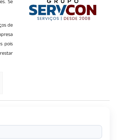
es. Se
iços de
Empresa
s pois
restar
?