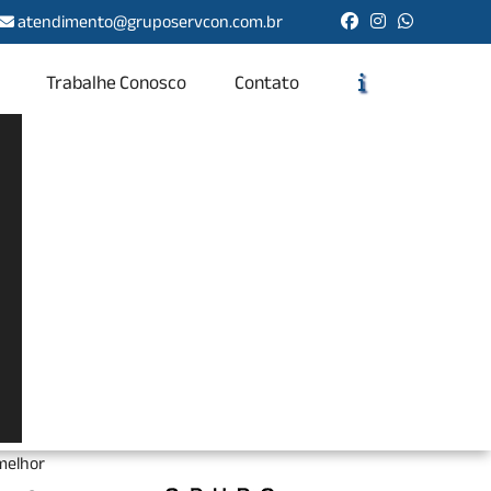
atendimento@gruposervcon.com.br
Trabalhe Conosco
Contato
Solicite um Orçamento
Chame no WhatsApp
Informações
isso e
mpresa
 melhor