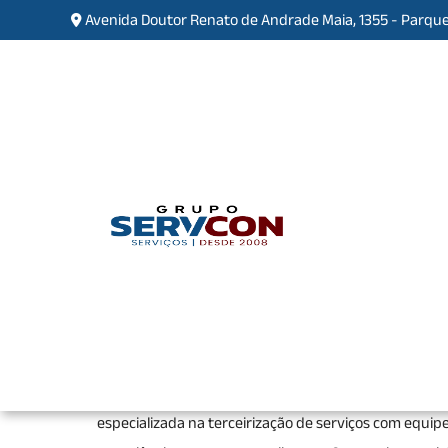
Avenida Doutor Renato de Andrade Maia, 1355 - Parque
Empresa de Limpeza Pós O
Nova Cidade
Home
»
Informações
»
Empresa de Limpeza P
Se você está procurando pela melhor
empresa de li
total segurança, encontrou o lugar certo. Seja
especializada na terceirização de serviços com equipe