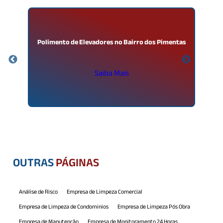
Polimento de Elevadores no Bairro dos Pimentas
S
Saiba Mais
OUTRAS
PÁGINAS
Análise de Risco
Empresa de Limpeza Comercial
Empresa de Limpeza de Condominios
Empresa de Limpeza Pós Obra
Empresa de Manutenção
Empresa de Monitoramento 24 Horas