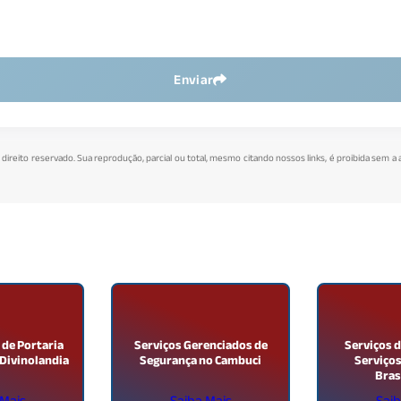
Enviar
e direito reservado. Sua reprodução, parcial ou total, mesmo citando nossos links, é proibida sem a 
 de Portaria
Serviços Gerenciados de
Serviços d
 Divinolandia
Segurança no Cambuci
Serviços
Bras
 Mais
Saiba Mais
Saib