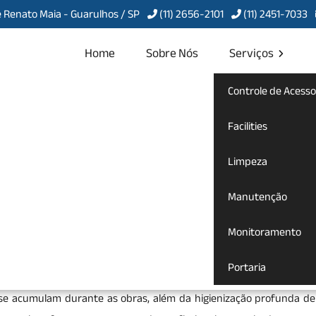
 Renato Maia - Guarulhos / SP
(11) 2656-2101
(11) 2451-7033
Home
Sobre Nós
Serviços
Controle de Acesso
bra no Conjunto
Facilities
Limpeza
Manutenção
ós Obra no Conjunto Inocoop
Monitoramento
viço especializado que visa remover resíduos e sujeiras resultan
Portaria
nto para uso. Esse processo inclui a eliminação de poeira, res
e se acumulam durante as obras, além da higienização profunda de 