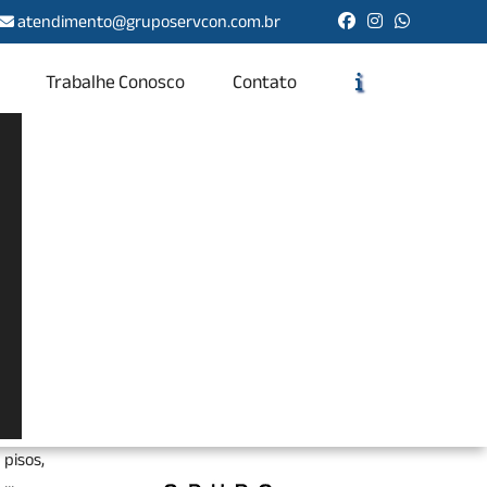
atendimento@gruposervcon.com.br
Trabalhe Conosco
Contato
Solicite um Orçamento
Chame no WhatsApp
Informações
tes de
tos de
pisos,