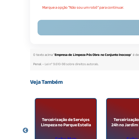
Marque a opção "Não sou um robô" para continuar.
O texto acima "
Empresa de Limpeza Pós Obra no Conjunto Inocoop
" é d
Penal. –
Lei n° 9.610-98 sobre direitos autorais
.
Veja Também
ção de
Terceirização de Serviços
Terceirização
o Jardim
Limpeza no Parque Estella
24h no Jardim
do
ais
Saiba Mais
Saiba