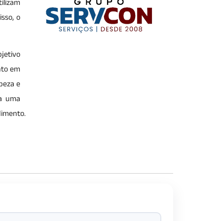
ilizam
sso, o
bjetivo
nto em
mpeza e
ça uma
dimento.