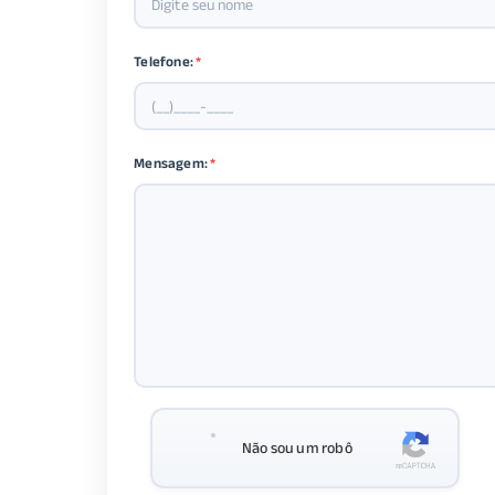
Telefone:
*
Mensagem:
*
Não sou um robô