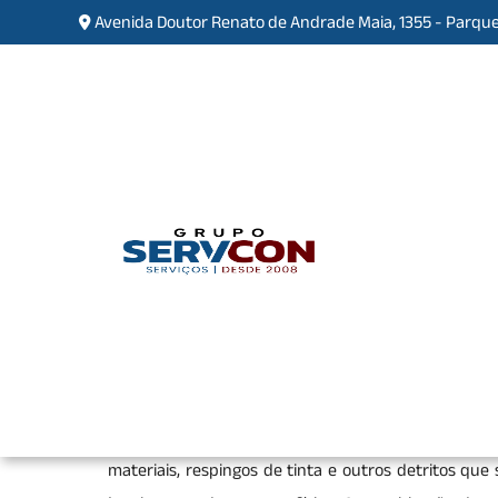
Avenida Doutor Renato de Andrade Maia, 1355 - Parque
Empresa de Limpeza Pós O
Inocoop
Home
»
Informações
»
Empresa de Limpeza P
Uma
empresa de limpeza pós obra
oferece um ser
reformas ou construções, deixando o ambiente pro
materiais, respingos de tinta e outros detritos qu