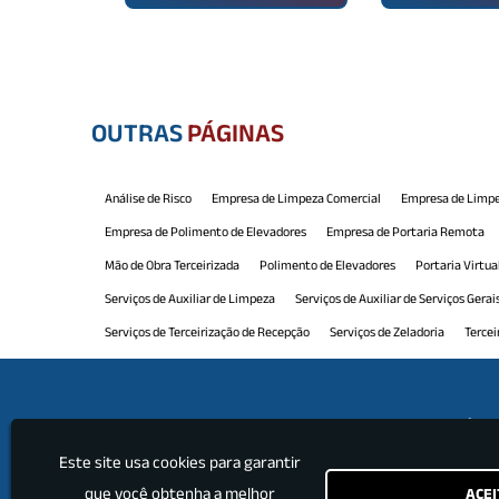
OUTRAS
PÁGINAS
Análise de Risco
Empresa de Limpeza Comercial
Empresa de Limpe
Empresa de Polimento de Elevadores
Empresa de Portaria Remota
Mão de Obra Terceirizada
Polimento de Elevadores
Portaria Virtua
Serviços de Auxiliar de Limpeza
Serviços de Auxiliar de Serviços Gerai
Serviços de Terceirização de Recepção
Serviços de Zeladoria
Tercei
Terceirização de Limpeza e Conservação
Terceirização de Manutenção
Terceirização de Portaria e Limpeza
Terceirização de Recepção
Ter
Institu
Terceirização de Serviços Limpeza
Terceirização de Serviços Profissio
Este site usa cookies para garantir
Home
que você obtenha a melhor
ACEI
Empre