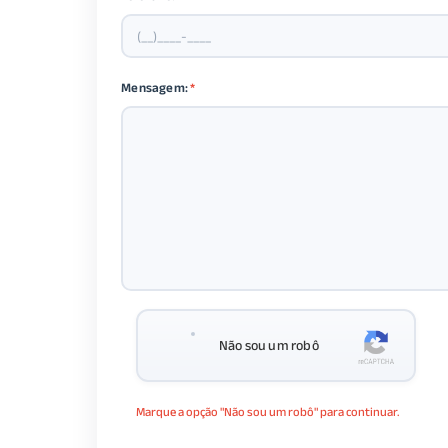
Mensagem:
*
Não sou um robô
Marque a opção "Não sou um robô" para continuar.