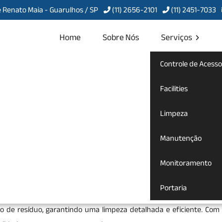
 Renato Maia - Guarulhos / SP
(11) 2656-2101
(11) 2451-7033
Home
Sobre Nós
Serviços
Controle de Acesso
bra na Luz
Facilities
Limpeza
ós Obra na Luz
Manutenção
viço especializado que visa remover resíduos e sujeiras resultan
Monitoramento
nto para uso. Esse processo inclui a eliminação de poeira, res
e se acumulam durante as obras, além da higienização profunda de 
Portaria
sse serviço oferece a vantagem de profissionais capacitados que ut
 de resíduo, garantindo uma limpeza detalhada e eficiente. Com i