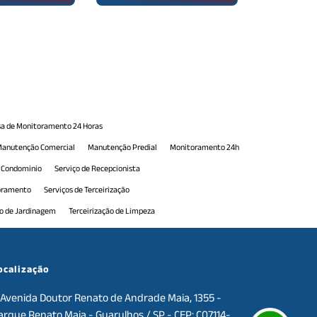
a de Monitoramento 24 Horas
anutenção Comercial
Manutenção Predial
Monitoramento 24h
e Condominio
Serviço de Recepcionista
toramento
Serviços de Terceirização
ão de Jardinagem
Terceirização de Limpeza
erceirização de Portaria
Terceirização de Portaria 24h
e Serviços de Manutenção
Terceirização de Serviços Gerais
ocalização
Avenida Doutor Renato de Andrade Maia, 1355 -
arque Renato Maia - Guarulhos / SP - CEP: C07114-