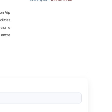
on Vip
lities
peza e
 entre