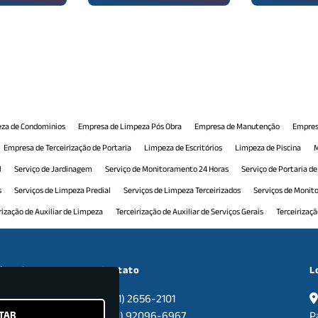
za de Condominios
Empresa de Limpeza Pós Obra
Empresa de Manutenção
Empres
Empresa de Terceirização de Portaria
Limpeza de Escritórios
Limpeza de Piscina
M
l
Serviço de Jardinagem
Serviço de Monitoramento 24 Horas
Serviço de Portaria d
s
Serviços de Limpeza Predial
Serviços de Limpeza Terceirizados
Serviços de Moni
rização de Auxiliar de Limpeza
Terceirização de Auxiliar de Serviços Gerais
Terceirizaç
 Comercial
Terceirização de Manutenção Predial
Terceirização de Monitoramento
T
ceirização de Recepção Comercial
Terceirização de Serviço de Limpeza
Terceirização d
cional
Contato
L
nais
Tratamento de Pisos
(11) 2656-2101
TAR
sa
(11) 92096-6967
P