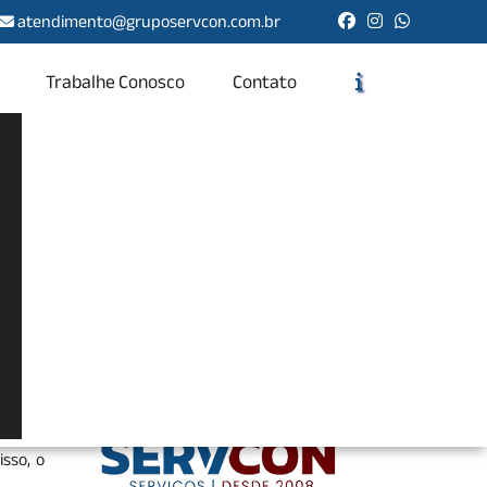
atendimento@gruposervcon.com.br
Trabalhe Conosco
Contato
Solicite um Orçamento
Chame no WhatsApp
Informações
tes de
tos de
pisos,
ilizam
sso, o