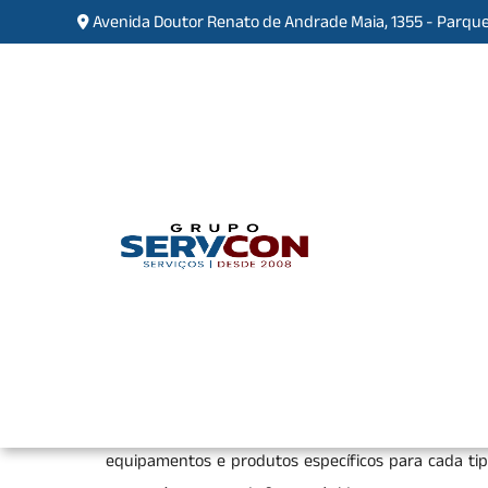
Avenida Doutor Renato de Andrade Maia, 1355 - Parque
Empresa de Limpeza Pós O
Home
»
Informações
»
Empresa de Limpeza P
Uma
empresa de limpeza pós obra
oferece um ser
reformas ou construções, deixando o ambiente pro
materiais, respingos de tinta e outros detritos qu
janelas, paredes e superfícies. A terceirização de
equipamentos e produtos específicos para cada tipo