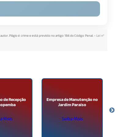
 autor. Plágio é crime e está previsto no artigo 184 do Código Penal. –
Lei n°
ão de Recepção
Empresa de Manutenção no
Terce
popemba
Jardim Paraíso
Monitora
B
a Mais
Saiba Mais
Sa