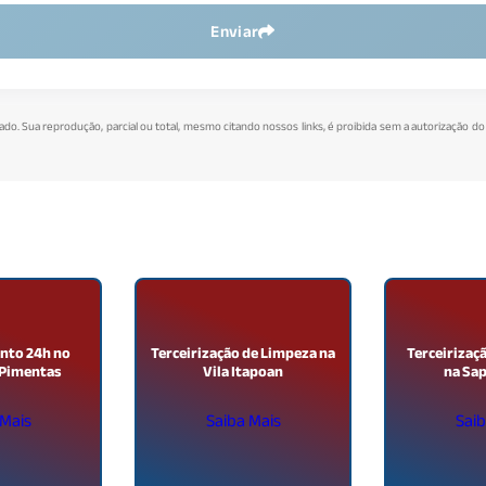
Enviar
vado. Sua reprodução, parcial ou total, mesmo citando nossos links, é proibida sem a autorização do
nto 24h no
Terceirização de Limpeza na
Terceirizaç
 Pimentas
Vila Itapoan
na Sa
 Mais
Saiba Mais
Saib