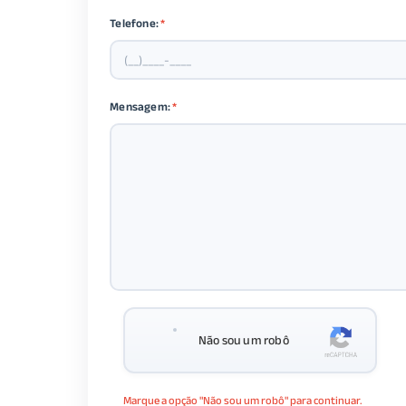
Telefone:
*
Mensagem:
*
Não sou um robô
Marque a opção "Não sou um robô" para continuar.