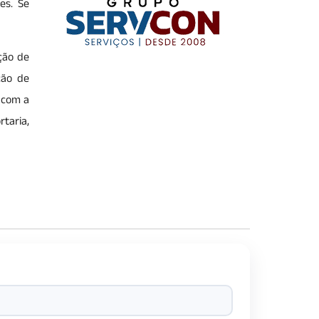
es. Se
ção de
ção de
m com a
rtaria,