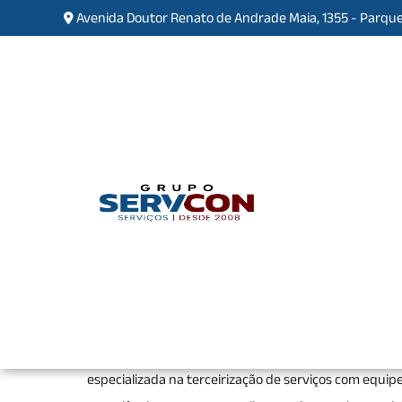
Avenida Doutor Renato de Andrade Maia, 1355 - Parque
Empresa de Limpeza Pós O
Consolação
Home
»
Informações
»
Empresa de Limpeza P
Se você está procurando pela melhor
empresa de li
total segurança, encontrou o lugar certo. Seja
especializada na terceirização de serviços com equipe