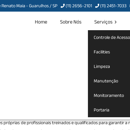
 Renato Maia - Guarulhos / SP
(11) 2656-2101
(11) 2451-7033
Home
Sobre Nós
Serviços
Controle de Acesso
bra na
Facilities
Limpeza
Manutenção
ós Obra na Consolação
Monitoramento
mpeza pós obra
para te atender com qualidade, agilidade, comprom
Portaria
 bem-vindo a Servcon Portaria, Limpeza e Conservação, uma e
s próprias de profissionais treinados e qualificados para garantir a