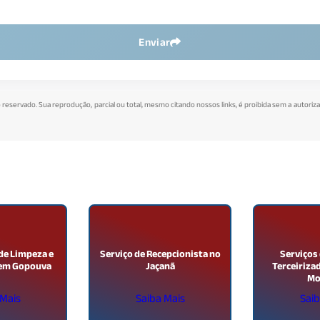
Enviar
to reservado. Sua reprodução, parcial ou total, mesmo citando nossos links, é proibida sem a autoriza
 de Limpeza e
Serviço de Recepcionista no
Serviços
 em Gopouva
Jaçanã
Terceiriza
Mo
 Mais
Saiba Mais
Saib