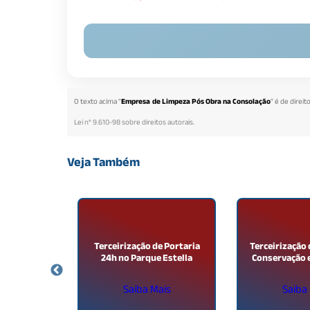
O texto acima "
Empresa de Limpeza Pós Obra na Consolação
" é de direi
Lei n° 9.610-98 sobre direitos autorais
.
Veja Também
e Recepção
Terceirização de Portaria
Terceirização
 Jardim
24h no Parque Estella
Conservação
da
ais
Saiba Mais
Saiba