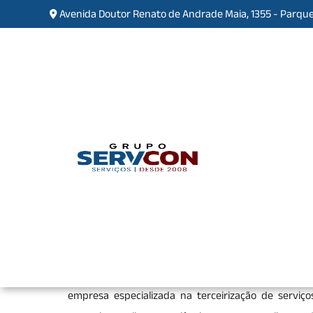
Avenida Doutor Renato de Andrade Maia, 1355 - Parque
Empresa de Limpeza Comer
Tremembé
Home
»
Informações
»
Empresa de Limpeza 
Se você está procurando pela melhor
Empresa de L
compromisso e total segurança, encontrou o lugar
empresa especializada na terceirização de serviço