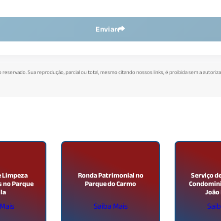
Enviar
to reservado. Sua reprodução, parcial ou total, mesmo citando nossos links, é proibida sem a autoriza
e Limpeza
Ronda Patrimonial no
Serviço d
s no Parque
Parque do Carmo
Condominio
lla
João 
 Mais
Saiba Mais
Saib