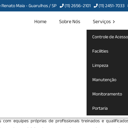
 Renato Maia - Guarulhos / SP
(11) 2656-2101
(11) 2451-7033
Home
Sobre Nós
Serviços
Controle de Acesso
cial no
Facilities
Limpeza
Manutenção
Comercial no Tremembé
Monitoramento
impeza Comercial no Tremembé
para te atender com qualidade, agi
Portaria
 certo. Seja bem-vindo a Servcon Portaria, Limpeza e Conservaçã
s com equipes próprias de profissionais treinados e qualificado