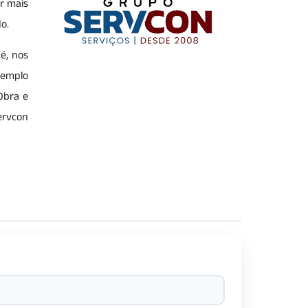
r mais
do.
é, nos
xemplo
Obra e
ervcon