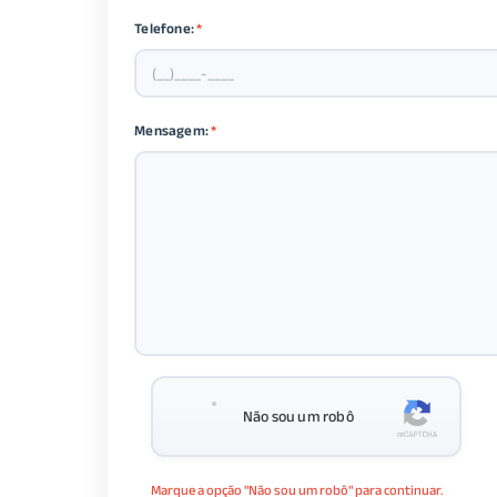
Telefone:
*
Mensagem:
*
Não sou um robô
Marque a opção "Não sou um robô" para continuar.