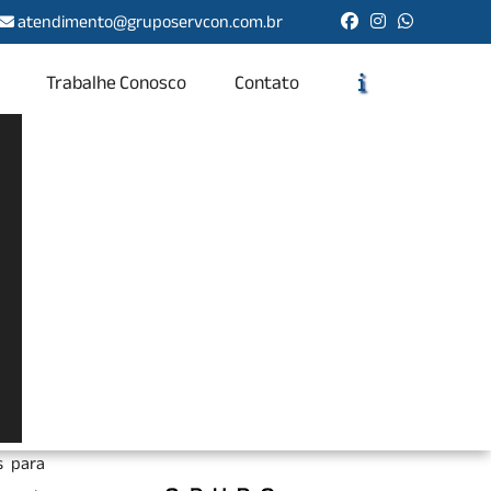
atendimento@gruposervcon.com.br
Trabalhe Conosco
Contato
Solicite um Orçamento
Chame no WhatsApp
Informações
lidade,
o, uma
s para