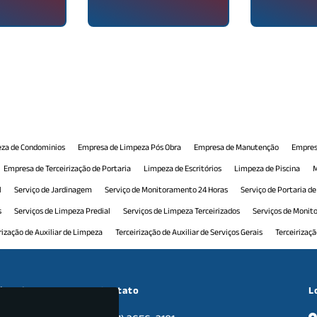
za de Condominios
Empresa de Limpeza Pós Obra
Empresa de Manutenção
Empres
Empresa de Terceirização de Portaria
Limpeza de Escritórios
Limpeza de Piscina
M
l
Serviço de Jardinagem
Serviço de Monitoramento 24 Horas
Serviço de Portaria d
s
Serviços de Limpeza Predial
Serviços de Limpeza Terceirizados
Serviços de Moni
rização de Auxiliar de Limpeza
Terceirização de Auxiliar de Serviços Gerais
Terceirizaç
 Comercial
Terceirização de Manutenção Predial
Terceirização de Monitoramento
T
ceirização de Recepção Comercial
Terceirização de Serviço de Limpeza
Terceirização d
cional
Contato
L
nais
Tratamento de Pisos