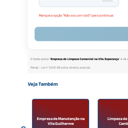
Marque a opção "Não sou um robô" para continuar.
O texto acima "
Empresa de Limpeza Comercial na Vila Esperança
" é de 
Penal. –
Lei n° 9.610-98 sobre direitos autorais
.
Veja Também
dinagem no
Empresa de Manutenção na
Limpeza de 
Terezinha
Vila Guilherme
Camb