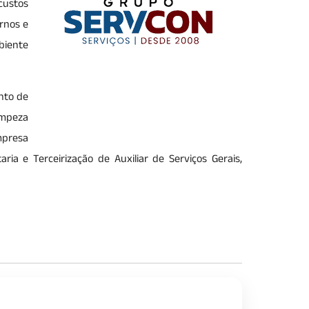
custos
rnos e
biente
nto de
impeza
mpresa
ia e Terceirização de Auxiliar de Serviços Gerais,