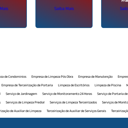
Fra
 Mais
Saiba Mais
Saib
za de Condominios
Empresa de Limpeza Pós Obra
Empresa de Manutenção
Empres
Empresa de Terceirização de Portaria
Limpeza de Escritórios
Limpeza de Piscina
M
l
Serviço de Jardinagem
Serviço de Monitoramento 24 Horas
Serviço de Portaria d
s
Serviços de Limpeza Predial
Serviços de Limpeza Terceirizados
Serviços de Moni
rização de Auxiliar de Limpeza
Terceirização de Auxiliar de Serviços Gerais
Terceirizaç
 Comercial
Terceirização de Manutenção Predial
Terceirização de Monitoramento
T