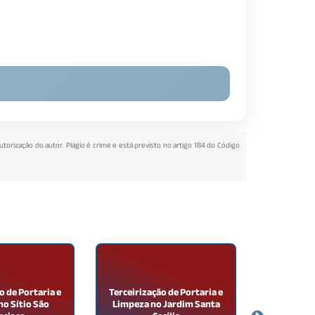
autorização do autor. Plágio é crime e está previsto no artigo 184 do Código
o de Portaria e
Terceirização de Portaria e
Ronda P
o Sítio São
Limpeza no Jardim Santa
Jar