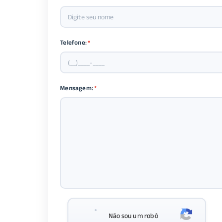
Telefone:
*
Mensagem:
*
Não sou um robô