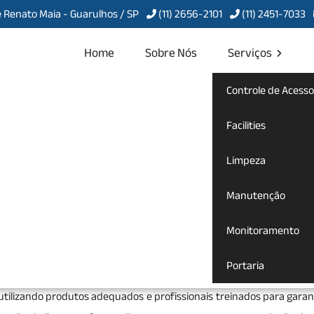
 Renato Maia - Guarulhos / SP
(11) 2656-2101
(11) 2451-7033
Home
Sobre Nós
Serviços
Controle de Acesso
cial na Vila
Facilities
Limpeza
Manutenção
omercial na Vila Esperança
Monitoramento
sperança
oferece um serviço fundamental para manter ambi
Portaria
mpre higienizados e organizados. Esse serviço abrange a limpeza reg
, utilizando produtos adequados e profissionais treinados para gara