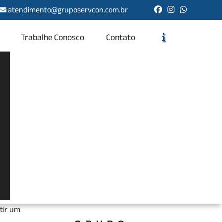
atendimento@gruposervcon.com.br
Trabalhe Conosco
Contato
Solicite um Orçamento
Chame no WhatsApp
Informações
entes
ular de
ntir um