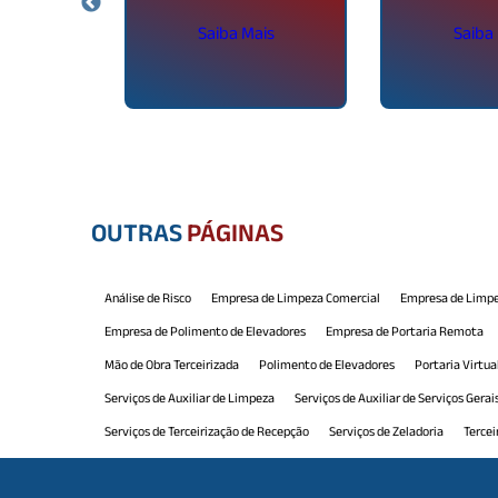
ais
Saiba Mais
Saiba
OUTRAS
PÁGINAS
Análise de Risco
Empresa de Limpeza Comercial
Empresa de Limpe
Empresa de Polimento de Elevadores
Empresa de Portaria Remota
Mão de Obra Terceirizada
Polimento de Elevadores
Portaria Virtua
Serviços de Auxiliar de Limpeza
Serviços de Auxiliar de Serviços Gerai
Serviços de Terceirização de Recepção
Serviços de Zeladoria
Tercei
Terceirização de Limpeza e Conservação
Terceirização de Manutenção