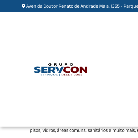
Avenida Doutor Renato de Andrade Maia, 1355 - Parque
Empresa de Limpeza Comer
Esperança
Home
»
Informações
»
Empresa de Limpeza C
Uma
Empresa de Limpeza Comercial na Vila E
corporativos, como escritórios, lojas e fábricas, se
pisos, vidros, áreas comuns, sanitários e muito mais