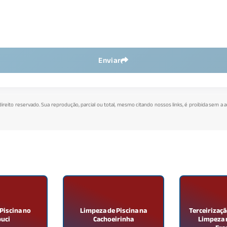
Enviar
direito reservado. Sua reprodução, parcial ou total, mesmo citando nossos links, é proibida sem a 
Piscina no
Limpeza de Piscina na
Terceirizaçã
uci
Cachoeirinha
Limpeza n