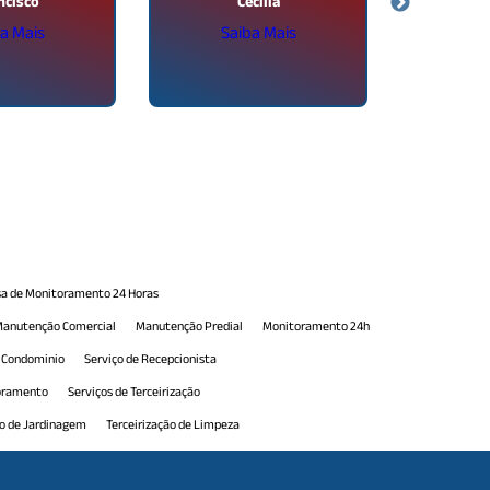
ncisco
Cecília
a Mais
Saiba Mais
Sa
a de Monitoramento 24 Horas
anutenção Comercial
Manutenção Predial
Monitoramento 24h
e Condominio
Serviço de Recepcionista
toramento
Serviços de Terceirização
ão de Jardinagem
Terceirização de Limpeza
erceirização de Portaria
Terceirização de Portaria 24h